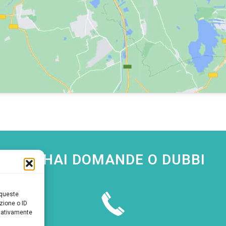
SE HAI DOMANDE O DUBBI
 queste
zione o ID
egativamente