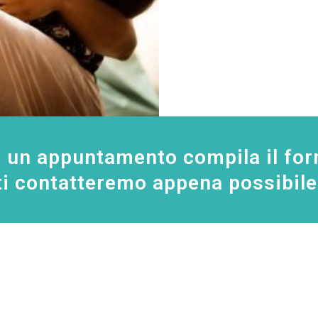
e un appuntamento compila il for
ti contatteremo appena possibile