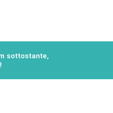
m sottostante,
!